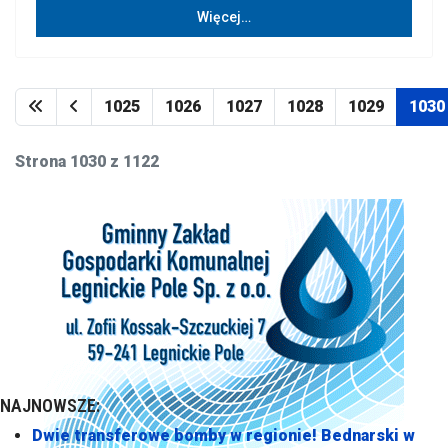
Więcej…
1025
1026
1027
1028
1029
1030
Strona 1030 z 1122
NAJNOWSZE:
Dwie transferowe bomby w regionie! Bednarski w