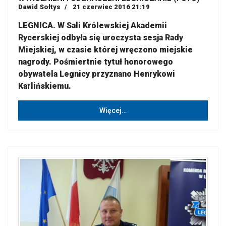
Dawid Sołtys
21 czerwiec 2016 21:19
LEGNICA. W Sali Królewskiej Akademii
Rycerskiej odbyła się uroczysta sesja Rady
Miejskiej, w czasie której wręczono miejskie
nagrody. Pośmiertnie tytuł honorowego
obywatela Legnicy przyznano Henrykowi
Karlińskiemu.
Więcej…