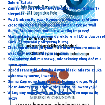
Galerii Sztuki
Zapisy na nowy sezon artystyczny w CDT ruszają 17
sierpnia
Pod Niebem Paryża - Koncert w Muzycznej Altanie
Złotoryja oszalała! Mr Polska i Kubańczyk porwali
tłumy. Stadion zamienił się w wielką imprezę!
Marcin Jankowski nowym dyrektorem I LO w Jaworze!
Konkurs wywołał polityczną burzę
Złotoryja dostała „Brylant”! 10 firm wyniosło miasto
wysoko w ogólnopolskim rankingu
Krwiodawcy dali mu nazwę, mieszkańcy chcą dać mu
nowe życie
Ogród Francuski odzyska dawny blask! Miasto szuka
wykonawcy ważnej inwestycji
Gmina Zagrodno bierze się za kolejną drogę. Wójt
Piotr Janczyszyn zdobył pieniądze na inwestycję!
W Legnicy mamy swojego Dr. Hausa. Ten naprawdę
leczy