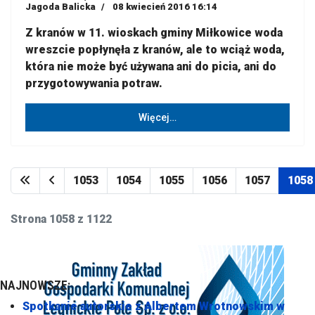
Jagoda Balicka
08 kwiecień 2016 16:14
Z kranów w 11. wioskach gminy Miłkowice woda
wreszcie popłynęła z kranów, ale to wciąż woda,
która nie może być używana ani do picia, ani do
przygotowywania potraw.
Więcej…
1053
1054
1055
1056
1057
1058
Strona 1058 z 1122
NAJNOWSZE:
Spotkanie autorskie z Albertem Wrotnowskim w