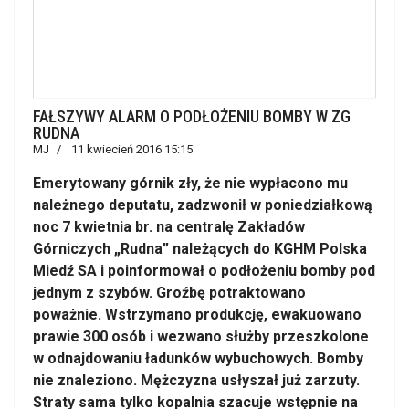
FAŁSZYWY ALARM O PODŁOŻENIU BOMBY W ZG
RUDNA
MJ
11 kwiecień 2016 15:15
Emerytowany górnik zły, że nie wypłacono mu
należnego deputatu, zadzwonił w poniedziałkową
noc 7 kwietnia br. na centralę Zakładów
Górniczych „Rudna” należących do KGHM Polska
Miedź SA i poinformował o podłożeniu bomby pod
jednym z szybów. Groźbę potraktowano
poważnie. Wstrzymano produkcję, ewakuowano
prawie 300 osób i wezwano służby przeszkolone
w odnajdowaniu ładunków wybuchowych. Bomby
nie znaleziono. Mężczyzna usłyszał już zarzuty.
Straty sama tylko kopalnia szacuje wstępnie na