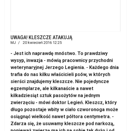
UWAGA! KLESZCZE ATAKUJĄ
MJ
20 kwiecień 2016 12:25
- Jest ich naprawdę mnóstwo. To prawdziwy
wysyp, inwazja - mówią pracownicy przychodni
weterynaryjnej Jerzego Legienia. - Każdego dnia
trafia do nas kilku właścicieli psów, w których
sierści znajdujemy kleszcze. Nie pojedyncze
egzemplarze, ale kilkanaście a nawet
kilkadziesiąt sztuk pasożytów na jednym
zwierzęciu - mówi doktor Legień. Kleszcz, który
długo pozostaje wbity w ciało czworonoga może
osiągnąć wielkość nawet półtora centymetra. -
Zdarza się, że usuwamy kleszcze pod narkozą,
ponieważ zwierzę ma ich na sobie tak dużo i od