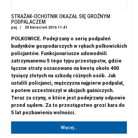
STRAŻAK-OCHOTNIK OKAZAŁ SIĘ GROŹNYM
PODPALACZEM
paj
20 kwiecień 2016 11:41
POLKOWICE. Podejrzany o serię podpaleń
budynków gospodarczych w rękach polkowickich
policjantów. Funkcjonariusze udowodnili
zatrzymanemu 5 tego typu przestępstw, gdzie
łączne straty oszacowano na kwotę około 400
tysięcy złotych na szkodę różnych osób. Jak
ustalili policjanci, mężczyzna najpierw podpalał,
a potem uczestniczył w akcjach gaśniczych.
Teraz za czyny, o które jest podejrzany odpowie
przed sądem. Za to przestępstwo grozi kara do
5 lat pozbawienia wolności.
Więcej…