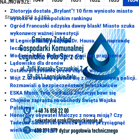
1049
1050
1051
1052
1053
1054
NAJNOWSZE:
Złotoryja dostała „Brylant”! 10 firm wyniosło miasto
Strona 1054 z 1122
wysoko w ogólnopolskim rankingu
Ogród Francuski odzyska dawny blask! Miasto szuka
wykonawcy ważnej inwestycji
W Legnicy mamy swojego Dr. Hausa. Ten naprawdę
leczy
Woda nie tylko gasi pożary. Gasi też pragnienie
Lądowisko dla dronów
Ostatni przystanek przed czystą wodą
Wójt Z.Grabowski spotkał się z nową szefową policji.
Rozmawiali o bezpieczeństwie mieszkańców
ESKA Music Tour - od dziś Złotoryja bawi się
Chojnów zaprasza na obchody Święta Wojska
Polskiego
Honorowy obywatel Malczyc z nową misją? Czy
Tadeusz Samborski pomoże gminie przyciągnąć
wielkie inwestycje?