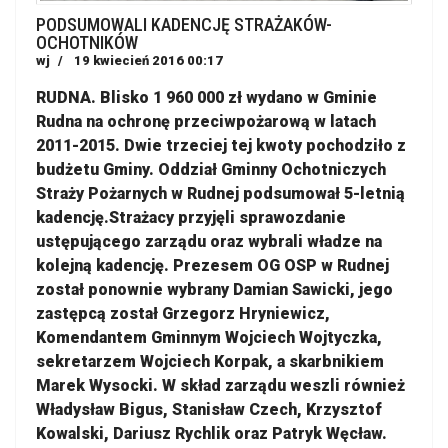
PODSUMOWALI KADENCJĘ STRAŻAKÓW-
OCHOTNIKÓW
wj
19 kwiecień 2016 00:17
RUDNA. Blisko 1 960 000 zł wydano w Gminie
Rudna na ochronę przeciwpożarową w latach
2011-2015. Dwie trzeciej tej kwoty pochodziło z
budżetu Gminy. Oddział Gminny Ochotniczych
Straży Pożarnych w Rudnej podsumował 5-letnią
kadencję.Strażacy przyjęli sprawozdanie
ustępującego zarządu oraz wybrali władze na
kolejną kadencję. Prezesem OG OSP w Rudnej
został ponownie wybrany Damian Sawicki, jego
zastępcą został Grzegorz Hryniewicz,
Komendantem Gminnym Wojciech Wojtyczka,
sekretarzem Wojciech Korpak, a skarbnikiem
Marek Wysocki. W skład zarządu weszli również
Władysław Bigus, Stanisław Czech, Krzysztof
Kowalski, Dariusz Rychlik oraz Patryk Węcław.