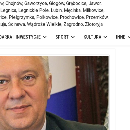
 Chojnów, Gaworzyce, Głogów, Grębocice, Jawor,
 Legnica, Legnickie Pole, Lubin, Męcinka, Miłkowice,
ce, Pielgrzymka, Polkowice, Prochowice, Przemków,
uja, Ścinawa, Wądroże Wielkie, Zagrodno, Złotoryja
ARKA I INWESTYCJE
SPORT
KULTURA
INNE