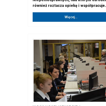
również roztacza opiekę i współpracuje.
Więcej…