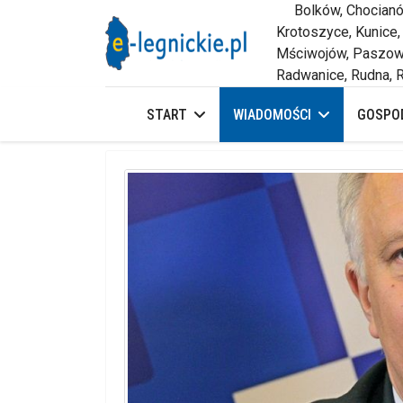
Bolków, Chocianów,
Krotoszyce, Kunice,
Mściwojów, Paszowi
Radwanice, Rudna, R
START
WIADOMOŚCI
GOSPOD