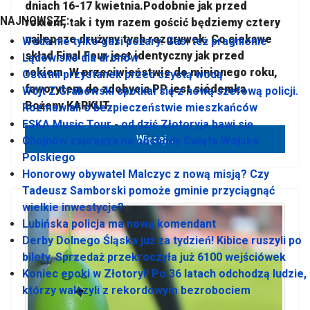
dniach 16-17 kwietnia.Podobnie jak przed
NAJNOWSZE:
rokiem, tak i tym razem gościć będziemy cztery
najlepsze drużyny tych rozgrywek. Co ciekawe
Woda nie tylko gasi pożary. Gasi też pragnienie
skład Final Four jest identyczny jak przed
Lądowisko dla dronów
rokiem. W przeciwieństwie do minionego roku,
Ostatni przystanek przed czystą wodą
faworytem do zdobycia PP jest siódemka
Wójt Z.Grabowski spotkał się z nową szefową policji.
Bożeny KARKUT.
Rozmawiali o bezpieczeństwie mieszkańców
ESKA Music Tour - od dziś Złotoryja bawi się
Więcej…
Chojnów zaprasza na obchody Święta Wojska
Polskiego
Honorowy obywatel Malczyc z nową misją? Czy
Tadeusz Samborski pomoże gminie przyciągnąć
wielkie inwestycje?
Lubińska policja ma nową komendant
Derby Dolnego Śląska już za tydzień! Kibice ruszyli po
bilety. Sprzedaż przekroczyła już 6100 wejściówek
Koniec epoki w Złotoryi! Po 36 latach odchodzą ludzie,
którzy walczyli z rekordowym bezrobociem