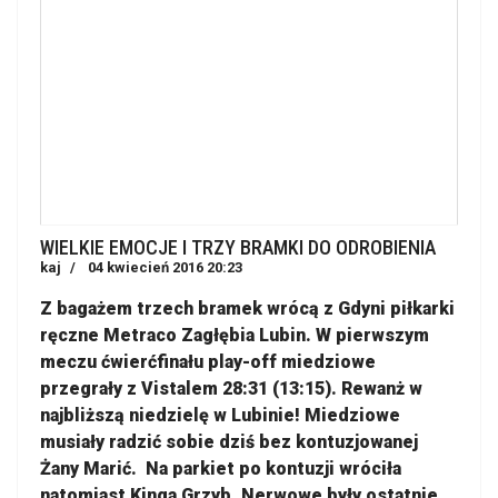
WIELKIE EMOCJE I TRZY BRAMKI DO ODROBIENIA
kaj
04 kwiecień 2016 20:23
Z bagażem trzech bramek wrócą z Gdyni piłkarki
ręczne Metraco Zagłębia Lubin. W pierwszym
meczu ćwierćfinału play-off miedziowe
przegrały z Vistalem 28:31 (13:15). Rewanż w
najbliższą niedzielę w Lubinie! Miedziowe
musiały radzić sobie dziś bez kontuzjowanej
Żany Marić. Na parkiet po kontuzji wróciła
natomiast Kinga Grzyb. Nerwowe były ostatnie