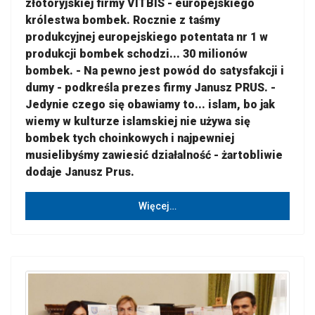
złotoryjskiej firmy VITBIS - europejskiego
królestwa bombek. Rocznie z taśmy
produkcyjnej europejskiego potentata nr 1 w
produkcji bombek schodzi... 30 milionów
bombek. - Na pewno jest powód do satysfakcji i
dumy - podkreśla prezes firmy Janusz PRUS. -
Jedynie czego się obawiamy to... islam, bo jak
wiemy w kulturze islamskiej nie używa się
bombek tych choinkowych i najpewniej
musielibyśmy zawiesić działalność - żartobliwie
dodaje Janusz Prus.
Więcej…