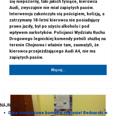
się niepozorny, taki jakich tysiące, kierowca
Audi, zwyczajnie nie miał zapiętych pasów.
Interwencja zakończyła się pościgiem, kolizją, a
zatrzymany 18-letni kierowca nie posiadający
prawo jazdy, był po użyciu alkoholu i pod
wpływem narkotyków. Policjanci Wydziału Ruchu
Drogowego legnickiej komendy pełnili służbę na
terenie Chojnowa i właśnie tam, zauważyli, że
kierowca przejeżdżającego Audi A4, nie ma
zapiętych pasów.
Więcej…
NAJNOWSZE:
Dwie transferowe bomby w regionie! Bednarski w