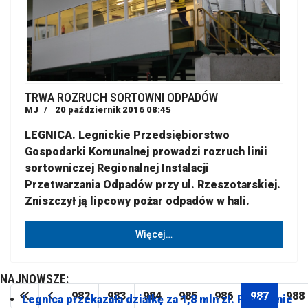
TRWA ROZRUCH SORTOWNI ODPADÓW
MJ
20 październik 2016 08:45
LEGNICA. Legnickie Przedsiębiorstwo
Gospodarki Komunalnej prowadzi rozruch linii
sortowniczej Regionalnej Instalacji
Przetwarzania Odpadów przy ul. Rzeszotarskiej.
Zniszczył ją lipcowy pożar odpadów w hali.
Więcej…
NAJNOWSZE:
982
983
984
985
986
987
988
Legnica przekazała działkę za 1,8 mln zł. Powstanie