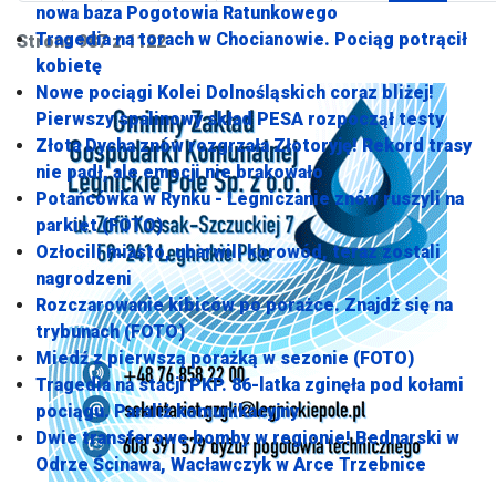
nowa baza Pogotowia Ratunkowego
Tragedia na torach w Chocianowie. Pociąg potrącił
Strona 987 z 1122
kobietę
Nowe pociągi Kolei Dolnośląskich coraz bliżej!
Pierwszy spalinowy skład PESA rozpoczął testy
Złota Dycha znów rozgrzała Złotoryję! Rekord trasy
nie padł, ale emocji nie brakowało
Potańcówka w Rynku - Legniczanie znów ruszyli na
parkiet (FOTO)
Ozłocili miasto, ubarwili korowód, teraz zostali
nagrodzeni
Rozczarowanie kibiców po porażce. Znajdź się na
trybunach (FOTO)
Miedź z pierwszą porażką w sezonie (FOTO)
Tragedia na stacji PKP. 86-latka zginęła pod kołami
pociągu. Paraliż komunikacyjny
Dwie transferowe bomby w regionie! Bednarski w
Odrze Ścinawa, Wacławczyk w Arce Trzebnice