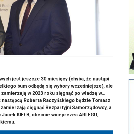
h jest jeszcze 30 miesięcy (chyba, że nastąpi
elkiego bum odbędą się wybory wcześniejsze), ale
y zamierzają w 2023 roku sięgnąć po władzę w...
 iż następcą Roberta Raczyńskiego będzie Tomasz
 zamierzają sięgnąć Bezpartyjni Samorządowcy, a
ć Jacek KIEŁB, obecnie wiceprezes ARLEGU,
skiemu.