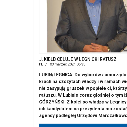
J. KIEŁB CELUJE W LEGNICKI RATUSZ
PL
03 marzec 2021 06:38
LUBIN/LEGNICA. Do wyborów samorządowyc
krach na szczytach władzy i w ramach wi
nie zasypują gruszek w popiele ci, którz
ratuszu. W Lubinie coraz głośniej o tym
GÓRZYŃSKI. Z kolei po władzę w Legnicy
ich kandydatem na prezydenta ma zosta
agendy podległej Urzędowi Marszałkow