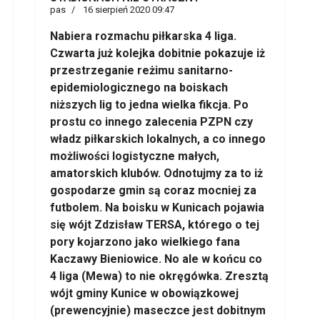
pas
16 sierpień 2020 09:47
Nabiera rozmachu piłkarska 4 liga.
Czwarta już kolejka dobitnie pokazuje iż
przestrzeganie reżimu sanitarno-
epidemiologicznego na boiskach
niższych lig to jedna wielka fikcja. Po
prostu co innego zalecenia PZPN czy
władz piłkarskich lokalnych, a co innego
możliwości logistyczne małych,
amatorskich klubów. Odnotujmy za to iż
gospodarze gmin są coraz mocniej za
futbolem. Na boisku w Kunicach pojawia
się wójt Zdzisław TERSA, którego o tej
pory kojarzono jako wielkiego fana
Kaczawy Bieniowice. No ale w końcu co
4 liga (Mewa) to nie okręgówka. Zresztą
wójt gminy Kunice w obowiązkowej
(prewencyjnie) maseczce jest dobitnym