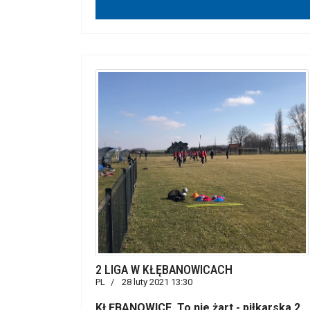
2 LIGA W KŁĘBANOWICACH
PL
28 luty 2021 13:30
KŁĘBANOWICE. To nie żart - piłkarska 2