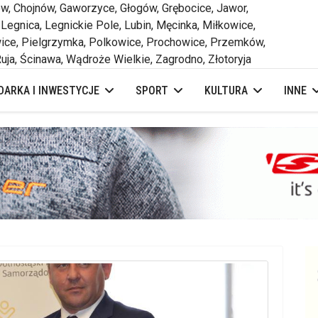
 Chojnów, Gaworzyce, Głogów, Grębocice, Jawor,
 Legnica, Legnickie Pole, Lubin, Męcinka, Miłkowice,
ce, Pielgrzymka, Polkowice, Prochowice, Przemków,
uja, Ścinawa, Wądroże Wielkie, Zagrodno, Złotoryja
ARKA I INWESTYCJE
SPORT
KULTURA
INNE