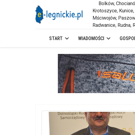
Bolków, Chocianów,
Krotoszyce, Kunice,
Mściwojów, Paszowi
Radwanice, Rudna, R
START
WIADOMOŚCI
GOSPOD