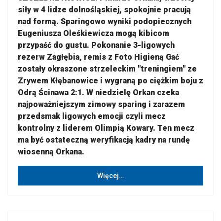
siły w 4 lidze dolnośląskiej, spokojnie pracują
nad formą. Sparingowo wyniki podopiecznych
Eugeniusza Oleśkiewicza mogą kibicom
przypaść do gustu. Pokonanie 3-ligowych
rezerw Zagłębia, remis z Foto Higieną Gać
zostały okraszone strzeleckim "treningiem" ze
Zrywem Kłębanowice i wygraną po ciężkim boju z
Odrą Ścinawa 2:1. W niedzielę Orkan czeka
najpoważniejszym zimowy sparing i zarazem
przedsmak ligowych emocji czyli mecz
kontrolny z liderem Olimpią Kowary. Ten mecz
ma być ostateczną weryfikacją kadry na rundę
wiosenną Orkana.
Więcej…