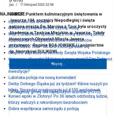
jaz
11 listopad 2022 22:06
NAJNOWSZE:
JAWOR. Punktem kulminacyjnym świętowania w
Jaworze 104. rocznicy Niepodległej i święta
Lądowisko dla dronów
patrona miasta Św. Marcina z Tour była uroczysty
Ostatni przystanek przed czystą wodą
Akademia w Teatrze Miejskim w Jaworze. Tytuły
Wójt Z.Grabowski spotkał się z nową szefową policji.
Honorowych Obywateli Miasta Jawora
Rozmawiali o bezpieczeństwie mieszkańców
przyznano: Reginie BOAJOWSKIEJ i pośmiertnie
ESKA Music Tour - od dziś Złotoryja bawi się
śp. Henrykowi DULIKOWI.
Chojnów zaprasza na obchody Święta Wojska Polskiego
Honorowy obywatel Malczyc z nową misją? Czy Tadeusz
Więcej…
Samborski pomoże gminie przyciągnąć wielkie
inwestycje?
Lubińska policja ma nową komendant
Derby Dolnego Śląska już za tydzień! Kibice ruszyli po
bilety. Sprzedaż przekroczyła już 6100 wejściówek
Koniec epoki w Złotoryi! Po 36 latach odchodzą ludzie,
którzy walczyli z rekordowym bezrobociem
Dobra współpraca samorządu z policją