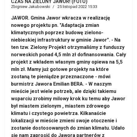
CZAS NA ZIELONY JAWOR! (FOTO)
Zbigniew Jakubowski
25 listopad 2022 15:33
JAWOR. Gmina Jawor wkracza w realizację
nowego projektu pn. "Adaptacja zmian
klimatycznych poprzez budowę zielono-
niebieskiej infrastruktury w gminie Jawor". - Na
ten tzw. Zielony Projekt otrzymaliśmy z funduszy
norweskich ponad 4,5 mln zł dofinansowania. Cały
projekt z wkładem własnym gminy opiewa na 5,5
mln zł. Mamy już gotowe projekty na które
zostaną te pieniądze przeznaczone - mówi
burmistrz Jawora Emilian BERA. - W naszym
mieście jest wiele potrzeb, ale dzięki takiemu
wsparciu zrobimy milowy krok ku temu aby Jawor
był miastem zielonym , miastem zdrowego
klimatu i czystego powietrza. Kilkanaście
lokalizacji w mieście zmieni swoje otoczenie i
zostanie dostosowanych do zmian klimatu. Udało
się nam zaprosić do Jawora partnerów z