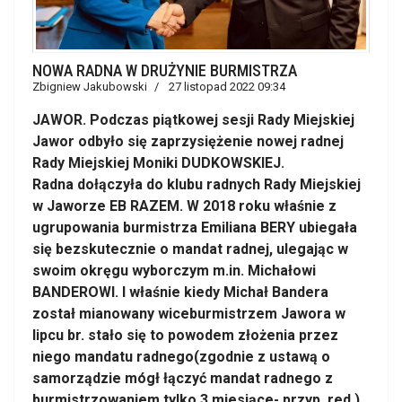
NOWA RADNA W DRUŻYNIE BURMISTRZA
Zbigniew Jakubowski
27 listopad 2022 09:34
JAWOR. Podczas piątkowej sesji Rady Miejskiej
Jawor odbyło się zaprzysiężenie nowej radnej
Rady Miejskiej Moniki DUDKOWSKIEJ.
Radna dołączyła do klubu radnych Rady Miejskiej
w Jaworze EB RAZEM. W 2018 roku właśnie z
ugrupowania burmistrza Emiliana BERY ubiegała
się bezskutecznie o mandat radnej, ulegając w
swoim okręgu wyborczym m.in. Michałowi
BANDEROWI. I właśnie kiedy Michał Bandera
został mianowany wiceburmistrzem Jawora w
lipcu br. stało się to powodem złożenia przez
niego mandatu radnego(zgodnie z ustawą o
samorządzie mógł łączyć mandat radnego z
burmistrzowaniem tylko 3 miesiące- przyp. red.).