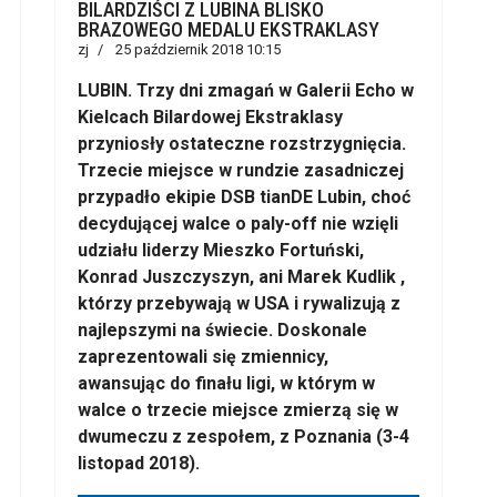
BILARDZIŚCI Z LUBINA BLISKO
BRAZOWEGO MEDALU EKSTRAKLASY
zj
25 październik 2018 10:15
LUBIN. Trzy dni zmagań w Galerii Echo w
Kielcach Bilardowej Ekstraklasy
przyniosły ostateczne rozstrzygnięcia.
Trzecie miejsce w rundzie zasadniczej
przypadło ekipie DSB tianDE Lubin, choć
decydującej walce o paly-off nie wzięli
udziału liderzy Mieszko Fortuński,
Konrad Juszczyszyn, ani Marek Kudlik ,
którzy przebywają w USA i rywalizują z
najlepszymi na świecie. Doskonale
zaprezentowali się zmiennicy,
awansując do finału ligi, w którym w
walce o trzecie miejsce zmierzą się w
dwumeczu z zespołem, z Poznania (3-4
listopad 2018).