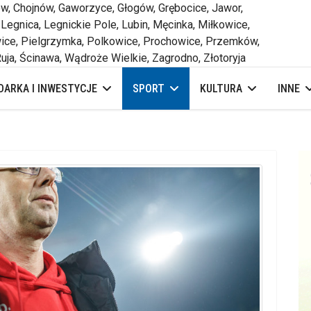
 Chojnów, Gaworzyce, Głogów, Grębocice, Jawor,
 Legnica, Legnickie Pole, Lubin, Męcinka, Miłkowice,
ce, Pielgrzymka, Polkowice, Prochowice, Przemków,
uja, Ścinawa, Wądroże Wielkie, Zagrodno, Złotoryja
ARKA I INWESTYCJE
SPORT
KULTURA
INNE