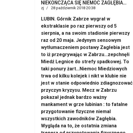
NIEKOŃCZĄCA SIĘ NIEMOC ZAGŁĘBIA...
zj
28 październik 2018 20:38
LUBIN. Górnik Zabrze wygrał w
ekstraklasie po raz pierwszy od 5
sierpnia, a na swoim stadionie pierwszy
raz od 20 maja. Jedynym sensowym
wytłumaczeniem postawy Zagłebia jest
to iż przegrywając w Zabrzu...zepchnęłi
Miedź Legnice do strefy spadkowej. To
taki ponury żart...Niemoc Miedziowych
trwa od kilku kolejek i nikt w klubie nie
jest w stanie odpowiednio zdiagnozować
przyczyn kryzysu. Mecz w Zabrzu
pokazał jednak bardzo ważny
mankament w grze lubinian : to fatalne
przygotowanie fizyczne niemal
wszystkich zawodników Zagłębia.
Wygląda na to, że ostatnia zmiana
trenera od przygotowania fizycznego