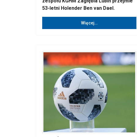
zespołu KGHM Zagłębia Lubin przejmie
53-letni Holender Ben van Dael.
Więcej…