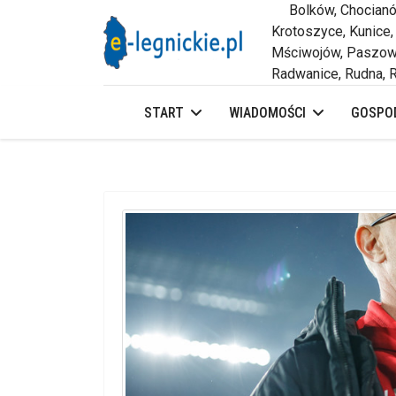
Bolków, Chocianów,
Krotoszyce, Kunice,
Mściwojów, Paszowi
Radwanice, Rudna, R
START
WIADOMOŚCI
GOSPOD