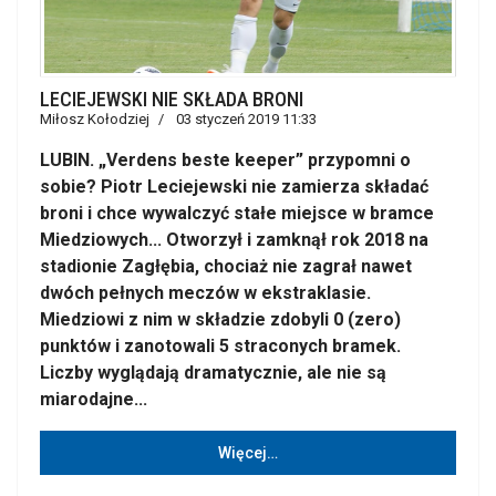
LECIEJEWSKI NIE SKŁADA BRONI
Miłosz Kołodziej
03 styczeń 2019 11:33
LUBIN. „Verdens beste keeper” przypomni o
sobie? Piotr Leciejewski nie zamierza składać
broni i chce wywalczyć stałe miejsce w bramce
Miedziowych... Otworzył i zamknął rok 2018 na
stadionie Zagłębia, chociaż nie zagrał nawet
dwóch pełnych meczów w ekstraklasie.
Miedziowi z nim w składzie zdobyli 0 (zero)
punktów i zanotowali 5 straconych bramek.
Liczby wyglądają dramatycznie, ale nie są
miarodajne...
Więcej…