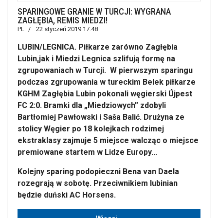
SPARINGOWE GRANIE W TURCJI: WYGRANA
ZAGŁĘBIA, REMIS MIEDZI!
PL
22 styczeń 2019 17:48
LUBIN/LEGNICA. Piłkarze zarówno Zagłębia
Lubin,jak i Miedzi Legnica szlifują formę na
zgrupowaniach w Turcji. W pierwszym sparingu
podczas zgrupowania w tureckim Belek piłkarze
KGHM Zagłębia Lubin pokonali węgierski Újpest
FC 2:0. Bramki dla „Miedziowych” zdobyli
Bartłomiej Pawłowski i Saša Balić. Drużyna ze
stolicy Węgier po 18 kolejkach rodzimej
ekstraklasy zajmuje 5 miejsce walcząc o miejsce
premiowane startem w Lidze Europy...
Kolejny sparing podopieczni Bena van Daela
rozegrają w sobotę. Przeciwnikiem lubinian
będzie duński AC Horsens.