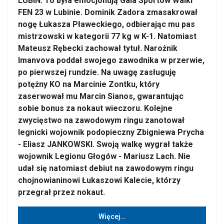
LUBIN. To była emocjonują Gala Sportów Walki
FEN 23 w Lubinie. Dominik Zadora zmasakrował
nogę Łukasza Pławeckiego, odbierając mu pas
mistrzowski w kategorii 77 kg w K-1. Natomiast
Mateusz Rębecki zachował tytuł. Narożnik
Imanvova poddał swojego zawodnika w przerwie,
po pierwszej rundzie. Na uwagę zasługuję
potężny KO na Marcinie Zontku, który
zaserwował mu Marcin Sianos, gwarantując
sobie bonus za nokaut wieczoru. Kolejne
zwycięstwo na zawodowym ringu zanotował
legnicki wojownik podopieczny Zbigniewa Prycha
- Eliasz JANKOWSKI. Swoją walkę wygrał także
wojownik Legionu Głogów - Mariusz Lach. Nie
udał się natomiast debiut na zawodowym ringu
chojnowianinowi Łukaszowi Kalecie, którzy
przegrał przez nokaut.
Więcej…