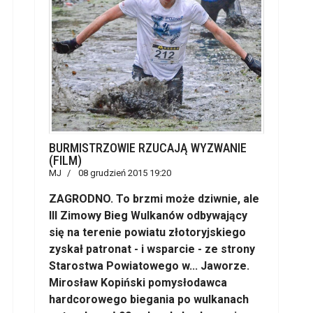
BURMISTRZOWIE RZUCAJĄ WYZWANIE
(FILM)
MJ
08 grudzień 2015 19:20
ZAGRODNO. To brzmi może dziwnie, ale
III Zimowy Bieg Wulkanów odbywający
się na terenie powiatu złotoryjskiego
zyskał patronat - i wsparcie - ze strony
Starostwa Powiatowego w... Jaworze.
Mirosław Kopiński pomysłodawca
hardcorowego biegania po wulkanach