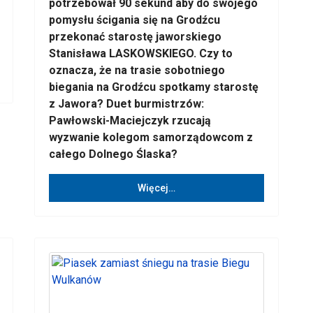
potrzebował 90 sekund aby do swojego
pomysłu ścigania się na Grodźcu
przekonać starostę jaworskiego
Stanisława LASKOWSKIEGO. Czy to
oznacza, że na trasie sobotniego
biegania na Grodźcu spotkamy starostę
z Jawora? Duet burmistrzów:
Pawłowski-Maciejczyk rzucają
wyzwanie kolegom samorządowcom z
całego Dolnego Ślaska?
Więcej…