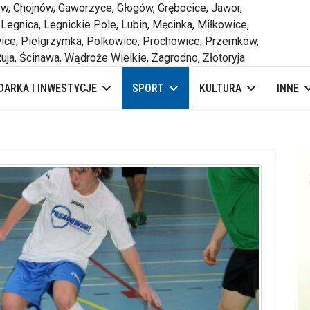
 Chojnów, Gaworzyce, Głogów, Grębocice, Jawor,
 Legnica, Legnickie Pole, Lubin, Męcinka, Miłkowice,
ce, Pielgrzymka, Polkowice, Prochowice, Przemków,
uja, Ścinawa, Wądroże Wielkie, Zagrodno, Złotoryja
ARKA I INWESTYCJE
SPORT
KULTURA
INNE