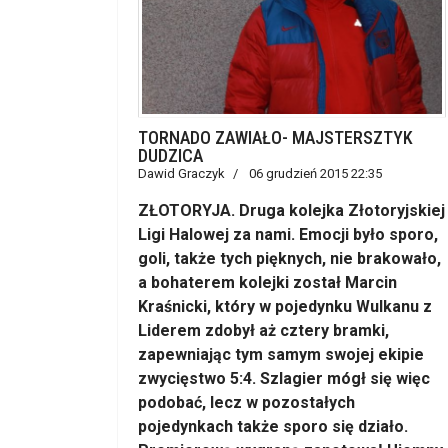
TORNADO ZAWIAŁO- MAJSTERSZTYK
DUDZICA
Dawid Graczyk
06 grudzień 2015 22:35
ZŁOTORYJA. Druga kolejka Złotoryjskiej
Ligi Halowej za nami. Emocji było sporo,
goli, także tych pięknych, nie brakowało,
a bohaterem kolejki został Marcin
Kraśnicki, który w pojedynku Wulkanu z
Liderem zdobył aż cztery bramki,
zapewniając tym samym swojej ekipie
zwycięstwo 5:4. Szlagier mógł się więc
podobać, lecz w pozostałych
pojedynkach także sporo się działo.