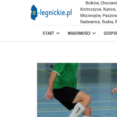
Bolków, Chocianów,
Krotoszyce, Kunice,
Mściwojów, Paszowi
Radwanice, Rudna, R
START
WIADOMOŚCI
GOSPOD