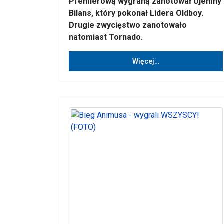
Premierową wygraną zanotował Ujemny
Bilans, który pokonał Lidera Oldboy.
Drugie zwycięstwo zanotowało
natomiast Tornado.
Więcej…